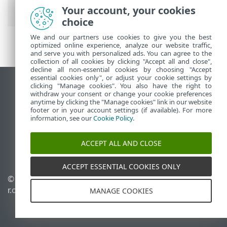
SysInspector
Your account, your cookies
choice
We and our partners use cookies to give you the best
optimized online experience, analyze our website traffic,
and serve you with personalized ads. You can agree to the
collection of all cookies by clicking "Accept all and close",
decline all non-essential cookies by choosing "Accept
essential cookies only", or adjust your cookie settings by
clicking "Manage cookies". You also have the right to
Использовать сайт для ПК
withdraw your consent or change your cookie preferences
End of Life
anytime by clicking the "Manage cookies" link in our website
footer or in your account settings (if available). For more
База знаний ESET
information, see our
Cookie Policy
.
Форум ESET
ESET Status Portal
ACCEPT ALL AND CLOSE
Региональная поддержка
ACCEPT ESSENTIAL COOKIES ONLY
©
1992-2026
ESET, spol. s
Управлять файлами
r.o. - Все права защищены.
cookie
MANAGE COOKIES
Политика в отношении
файлов cookie