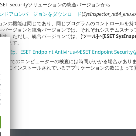
 ESET Securityソリューションの統合バージョンから
ンドアロンバージョンをダウンロード
(
SysInspector_nt64_enu.e
ョンの機能は同じであり、同じプログラムのコントロールを持
ンバージョンと統合バージョンでは、それぞれシステムスナップシ
ます。ただし、統合バージョンでは、
[ツール]
->
[ESET SysInsp
できます。
spectorは、ESET Endpoint AntivirusやESET Endpoint 
sInspectorでのコンピューターの検査には時間がかかる場合
d
ータにインストールされているアプリケーションの数によって
h
y
y
e
o
s
e
e