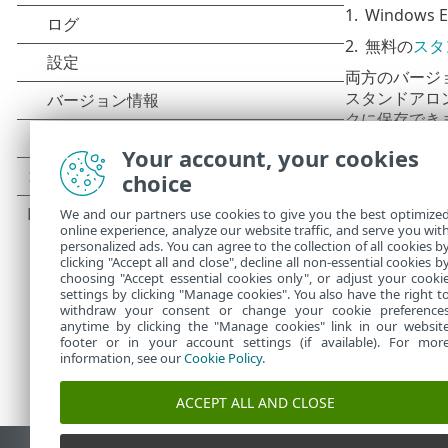
1.
Windows
2.
無料の
スタ
両方のバージ
スタンドアロ
クに保存でき
納することが
Your account, your cookies
ESET SysIn
choice
ESET Sy
We and our partners use cookies to give you the best optimize
ム、コンピュ
online experience, analyze our website traffic, and serve you wit
personalized ads. You can agree to the collection of all cookies b
clicking "Accept all and close", decline all non-essential cookies b
choosing "Accept essential cookies only", or adjust your cooki
settings by clicking "Manage cookies". You also have the right t
withdraw your consent or change your cookie preference
anytime by clicking the "Manage cookies" link in our websit
footer or in your account settings (if available). For mor
information, see our
Cookie Policy
.
ACCEPT ALL AND CLOSE