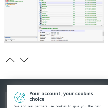
Your account, your cookies
choice
Se fullversjon av siden
We and our partners use cookies to give you the best