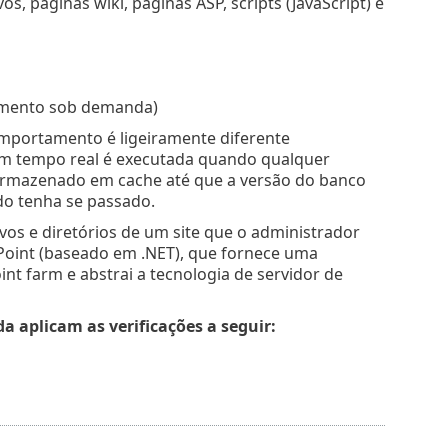
, páginas wiki, páginas ASP, scripts (JavaScript) e
amento sob demanda)
omportamento é ligeiramente diferente
em tempo real é executada quando qualquer
 armazenado em cache até que a versão do banco
do tenha se passado.
s e diretórios de um site que o administrador
Point (baseado em .NET), que fornece uma
t farm e abstrai a tecnologia de servidor de
aplicam as verificações a seguir: