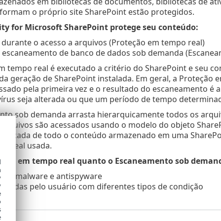
zenados em bibliotecas de documentos, bibliotecas de ativos
formam o próprio site SharePoint estão protegidos.
ity for Microsoft SharePoint protege seu conteúdo:
 durante o acesso a arquivos (Proteção em tempo real)
 escaneamento de banco de dados sob demanda (Escane
 tempo real é executado a critério do SharePoint e seu c
a geração de SharePoint instalada. Em geral, a Proteção 
essado pela primeira vez e o resultado do escaneamento é
vírus seja alterada ou que um período de tempo determina
to sob demanda arrasta hierarquicamente todos os arquivo
s arquivos são acessados usando o modelo do objeto Share
unificada de todo o conteúdo armazenado em uma SharePoin
os real usada.
eção em tempo real quanto o Escaneamento sob demanda 
d
h
 antimalware e antispyware
y
finidas pelo usuário com diferentes tipos de condição
y
e
o
s
e