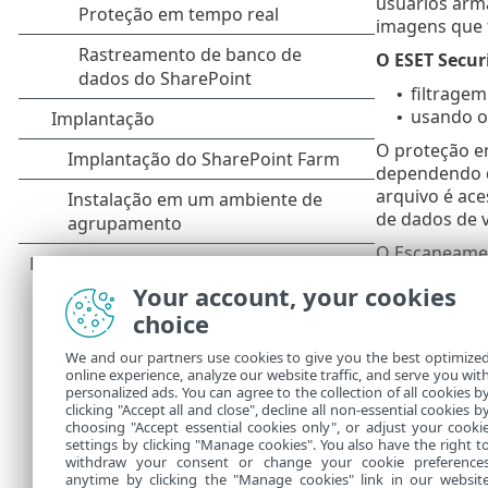
usuários arma
imagens que 
O ESET Secur
filtragem
•
usando o
•
O proteção em
dependendo d
arquivo é ac
de dados de 
O Escaneamen
seleciona. O
Your account, your cookies
visualização 
choice
banco de dad
Tanto a Prot
We and our partners use cookies to give you the best optimize
online experience, analyze our website traffic, and serve you wit
Proteção
•
personalized ads. You can agree to the collection of all cookies b
Regras de
clicking "Accept all and close", decline all non-essential cookies b
•
choosing "Accept essential cookies only", or adjust your cooki
settings by clicking "Manage cookies". You also have the right t
withdraw your consent or change your cookie preference
anytime by clicking the "Manage cookies" link in our websit