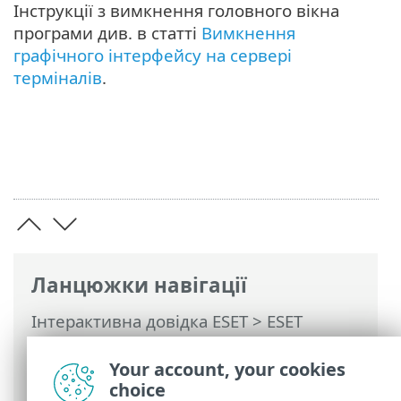
Інструкції з вимкнення головного вікна
програми див. в статті
Вимкнення
графічного інтерфейсу на сервері
терміналів
.
Ланцюжки навігації
Інтерактивна довідка ESET
>
ESET
Security for Microsoft SharePoint
>
Інсталяція / Оновлення
> Сервер
Your account, your cookies
терміналів
choice