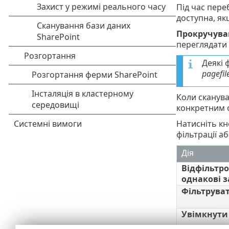
Під час пере
доступна, я
Прокручува
переглядати 
Деякі 
pagefil
Коли сканува
конкретним 
Натисніть к
фільтрації а
Дія
Відфільтр
однакові 
Фільтрува
Увімкнути