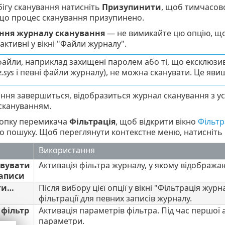
бігу сканування натисніть
Призупинити
, щоб тимчасов
кщо процес сканування призупинено.
ння журналу сканування
— не вимикайте цю опцію, що
активні у вікні "Файли журналу".
файли, наприклад захищені паролем або ті, що ексклюз
e.sys
і певні файли журналу), не можна сканувати. Це яви
ння завершиться, відобразиться журнал сканування з ус
скануванням.
нопку перемикача
Фільтрація
, щоб відкрити вікно
Фільтр
бо пошуку. Щоб переглянути контекстне меню, натисніт
Використання
овувати
Активація фільтра журналу, у якому відобража
записи
ти…
Після вибору цієї опції у вікні "Фільтрація жу
фільтрації для певних записів журналу.
 фільтр
Активація параметрів фільтра. Під час першої 
параметри.