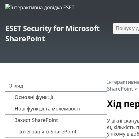
ESET Security for Microsoft
SharePoint
Інтерактивна
SharePoint
>
Хід пе
У вікні скан
є), кількіст
у якому відо