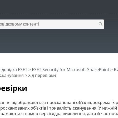
 довідка ESET
>
ESET Security for Microsoft SharePoint
>
Ви
Сканування
> Хід перевірки
ревірки
ування відображаються проскановані об’єкти, зокрема їх 
ь просканованих об’єктів і тривалість сканування. У нижн
бражаються номер версії ядра виявлення, дата й час поча