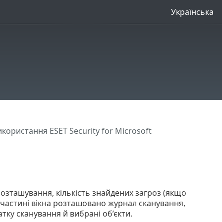
Українська
користання ESET Security for Microsoft
розташування, кількість знайдених загроз (якщо
ій частині вікна розташовано журнал сканування,
тку сканування й вибрані об’єкти.