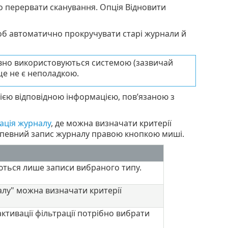
о перервати сканування. Опція Відновити
б автоматично прокручувати старі журнали й
ивно використовуються системою (зазвичай
ще не є неполадкою.
ією відповідною інформацією, пов’язаною з
ація журналу
, де можна визначати критерії
ь певний запис журналу правою кнопкою миші.
ються лише записи вибраного типу.
рналу" можна визначати критерії
активації фільтрації потрібно вибрати