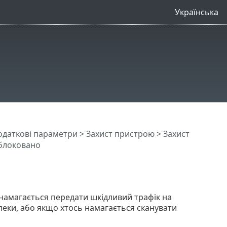
Українська
одаткові параметри
>
Захист пристрою
>
Захист
аблоковано
намагається передати шкідливий трафік на
пеки, або якщо хтось намагається сканувати