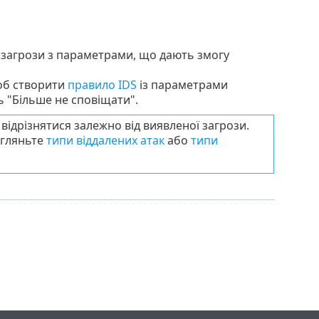
загрози з параметрами, що дають змогу
об створити
правило IDS
із параметрами
ь "Більше не сповіщати".
відрізнятися залежно від виявленої загрози.
егляньте
типи віддалених атак
або
типи