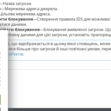
—Назва загрози.
о
—Мережева адреса джерела.
ільова мережева адреса.
ти блокування
—Створення правила IDS для можливої 
атися даними.
увати блокування
—Блокування виявленої загрози. Щ
ня обміну даними для цієї загрози, установіть прапорец
ація, що відображається в цьому вікні сповіщень, може 
знатися більше про загрози й інші пов’язані умови, пер
d
них об’єктів
.
h
y
y
e
o
s
e
e