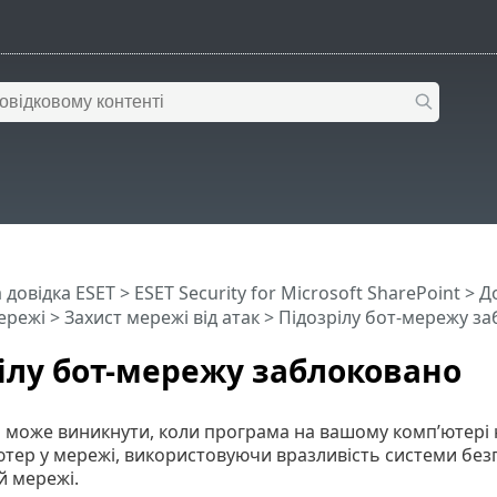
 довідка ESET
>
ESET Security for Microsoft SharePoint
>
Д
ережі
>
Захист мережі від атак
> Підозрілу бот-мережу з
ілу бот-мережу заблоковано
я може виникнути, коли програма на вашому комп’ютері 
тер у мережі, використовуючи вразливість системи без
й мережі.