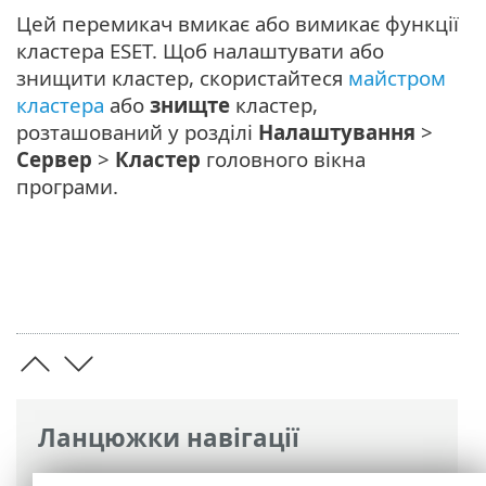
Цей перемикач вмикає або вимикає функції
кластера ESET. Щоб налаштувати або
знищити кластер, скористайтеся
майстром
кластера
або
знищте
кластер,
розташований у розділі
Налаштування
>
Сервер
>
Кластер
головного вікна
програми.
Ланцюжки навігації
Інтерактивна довідка ESET
>
ESET