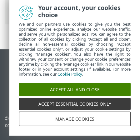
Security for Microsoft SharePoint
>
Your account, your cookies
Додаткові параметри
> Кластер
choice
We and our partners use cookies to give you the best
optimized online experience, analyze our website traffic,
and serve you with personalized ads. You can agree to the
collection of all cookies by clicking "Accept all and close",
decline all non-essential cookies by choosing "Accept
essential cookies only", or adjust your cookie settings by
clicking "Manage cookies". You also have the right to
withdraw your consent or change your cookie preferences
Переглянути повну версію
anytime by clicking the "Manage cookies" link in our website
footer or in your account settings (if available). For more
End of Life
information, see our
Cookie Policy
.
База знань ESET
Форум ESET
ACCEPT ALL AND CLOSE
ESET Status Portal
Регіональна підтримка
ACCEPT ESSENTIAL COOKIES ONLY
© 1992 - 2025 ESET, spol. s
Керувати файлами cookie
MANAGE COOKIES
r.o. - Усі права захищено.
Політика щодо файлів
cookie