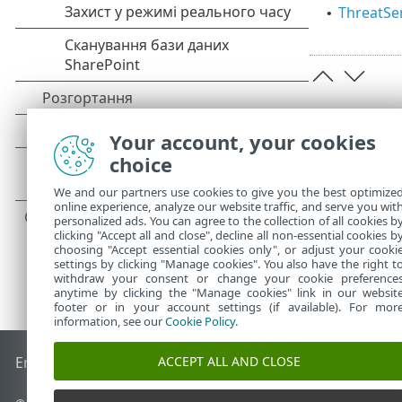
ThreatSe
•
Your account, your cookies
choice
We and our partners use cookies to give you the best optimize
online experience, analyze our website traffic, and serve you wit
personalized ads. You can agree to the collection of all cookies b
clicking "Accept all and close", decline all non-essential cookies b
choosing "Accept essential cookies only", or adjust your cooki
settings by clicking "Manage cookies". You also have the right t
withdraw your consent or change your cookie preference
anytime by clicking the "Manage cookies" link in our websit
footer or in your account settings (if available). For mor
information, see our
Cookie Policy
.
ACCEPT ALL AND CLOSE
End of Life
База знань ESET
Форум ESET
ESET Status Porta