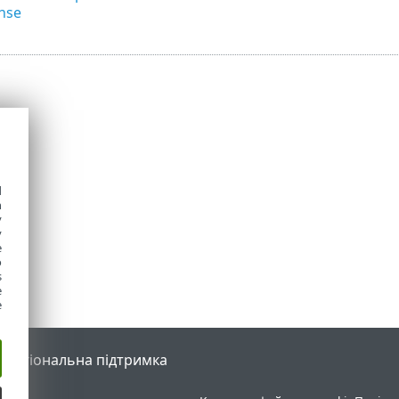
nse
d
h
y
y
e
o
s
e
e
l
Регіональна підтримка