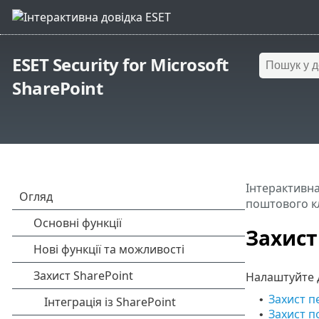
ESET Security for Microsoft
SharePoint
Інтерактивна
поштового к
Захист
Налаштуйте 
Захист п
•
Захист п
•