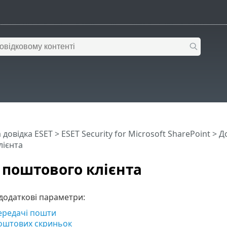
 довідка ESET
>
ESET Security for Microsoft SharePoint
>
Д
лієнта
 поштового клієнта
додаткові параметри:
ередачі пошти
оштових скриньок