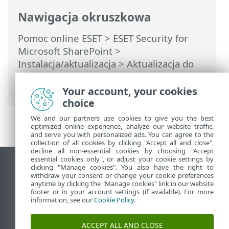
Nawigacja okruszkowa
Pomoc online ESET
>
ESET Security for
Microsoft SharePoint
>
Instalacja/aktualizacja
>
Aktualizacja do
najnowszej wersji
> Uaktualnianie przy
użyciu programu ESET PROTECT
Your account, your cookies
choice
We and our partners use cookies to give you the best
optimized online experience, analyze our website traffic,
and serve you with personalized ads. You can agree to the
collection of all cookies by clicking "Accept all and close",
decline all non-essential cookies by choosing "Accept
essential cookies only", or adjust your cookie settings by
Wyświetl witrynę internetową dla
clicking "Manage cookies". You also have the right to
withdraw your consent or change your cookie preferences
komputerów
anytime by clicking the "Manage cookies" link in our website
footer or in your account settings (if available). For more
End of Life
information, see our
Cookie Policy
.
Baza wiedzy ESET
Forum ESET
ACCEPT ALL AND CLOSE