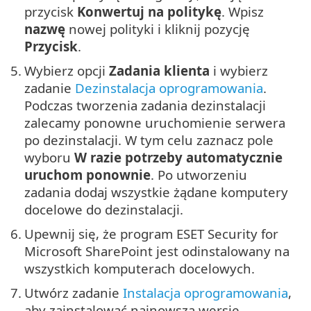
przycisk
Konwertuj na politykę
. Wpisz
nazwę
nowej polityki i kliknij pozycję
Przycisk
.
5.
Wybierz opcji
Zadania klienta
i wybierz
zadanie
Dezinstalacja oprogramowania
.
Podczas tworzenia zadania dezinstalacji
zalecamy ponowne uruchomienie serwera
po dezinstalacji. W tym celu zaznacz pole
wyboru
W razie potrzeby automatycznie
uruchom ponownie
. Po utworzeniu
zadania dodaj wszystkie żądane komputery
docelowe do dezinstalacji.
6.
Upewnij się, że program ESET Security for
Microsoft SharePoint jest odinstalowany na
wszystkich komputerach docelowych.
7.
Utwórz zadanie
Instalacja oprogramowania
,
aby zainstalować najnowszą wersję