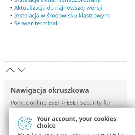
Aktualizacja do najnowszej wersji
•
Instalacja w środowisku klastrowym
•
Serwer terminali
•
Nawigacja okruszkowa
Pomoc online ESET
>
ESET Security for
Microsoft SharePoint
>
Instalacja/aktualizacja
Your account, your cookies
choice
We and our partners use cookies to give you the best