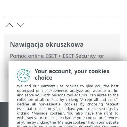
Nawigacja okruszkowa
Pomoc online ESET
>
ESET Security for
Microsoft SharePoint
>
Wymagania
systemowe
Your account, your cookies
choice
We and our partners use cookies to give you the best
optimized online experience, analyze our website traffic,
and serve you with personalized ads. You can agree to the
collection of all cookies by clicking "Accept all and close",
decline all non-essential cookies by choosing "Accept
essential cookies only", or adjust your cookie settings by
Wyświetl witrynę internetową dla
clicking "Manage cookies". You also have the right to
withdraw your consent or change your cookie preferences
komputerów
anytime by clicking the "Manage cookies" link in our website
footer or in your account settings (if available). For more