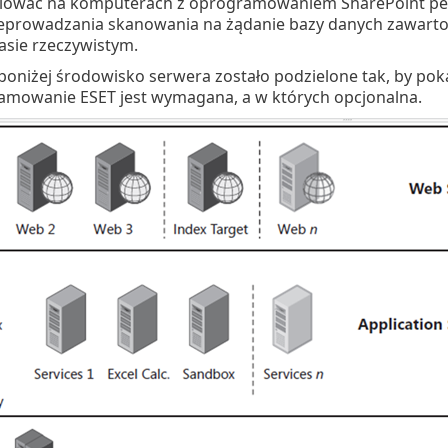
alować na komputerach z oprogramowaniem SharePoint pełni
zeprowadzania skanowania na żądanie bazy danych zawartośc
asie rzeczywistym.
poniżej środowisko serwera zostało podzielone tak, by po
amowanie ESET jest wymagana, a w których opcjonalna.