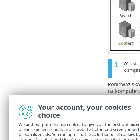
W usta
komput
Ponieważ ska
na komputerz
funkcjonalno
do bazy danyc
Your account, your cookies
choice
Szybkość ska
sieci. W cel
We and our partners use cookies to give you the best optimize
skanowanie n
online experience, analyze our website traffic, and serve you wit
(niepokrywają
personalized ads. You can agree to the collection of all cookies b
serwera bazy 
clicking "Accept all and close", decline all non-essential cookies b