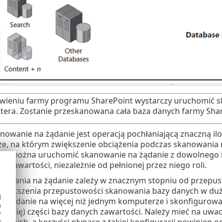
wieniu farmy programu SharePoint wystarczy uruchomić s
era. Zostanie przeskanowana cała baza danych farmy Shar
nowanie na żądanie jest operacją pochłaniającą znaczną i
e, na którym zwiększenie obciążenia podczas skanowania 
ści można uruchomić skanowanie na żądanie z dowolnego 
h zawartości, niezależnie od pełnionej przez niego roli.
nowania na żądanie zależy w znacznym stopniu od przepus
u zwiększenia przepustowości skanowania bazy danych w du
d
a żądanie na więcej niż jednym komputerze i skonfigurowa
h
ce się) części bazy danych zawartości. Należy mieć na uwa
y
danych, a korzyści płynące z takiej konfiguracji powinien o
y