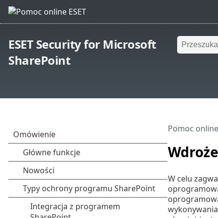
ESET Security for Microsoft
SharePoint
Pomoc online
Wdroże
W celu zagw
oprogramowan
oprogramowan
wykonywani