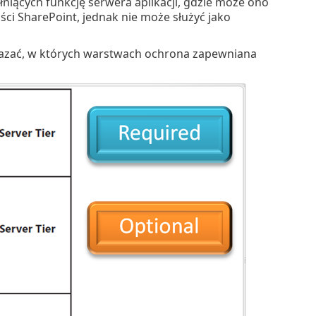
ących funkcję serwera aplikacji, gdzie może ono
i SharePoint, jednak nie może służyć jako
kazać, w których warstwach ochrona zapewniana