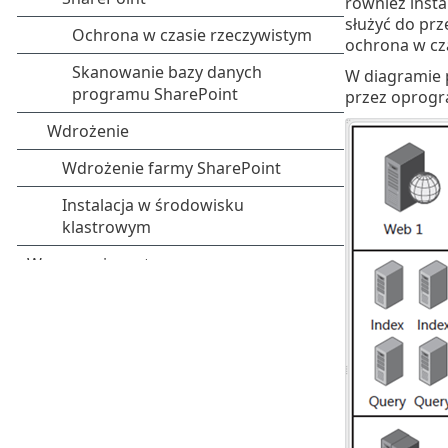
również inst
służyć do pr
ochrona w cz
W diagramie 
przez oprogr