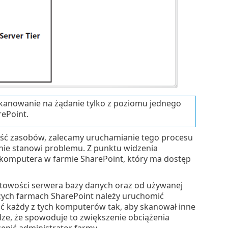
kanowanie na żądanie tylko z poziomu jednego
ePoint.
lość zasobów, zalecamy uruchamianie tego procesu
nie stanowi problemu. Z punktu widzenia
komputera w farmie SharePoint, który ma dostęp
towości serwera bazy danych oraz od używanej
żych farmach SharePoint należy uruchomić
ć każdy z tych komputerów tak, aby skanował inne
dze, że spowoduje to zwiększenie obciążenia
cenić administrator farmy.