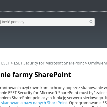
 ESET
>
ESET Security for Microsoft SharePoint
>
Omówieni
nie farmy SharePoint
arantowania użytkownikom ochrony poprzez skanowanie 
ie ESET Security for Microsoft SharePoint musi być zains
iem SharePoint pełniących funkcję serwera sieciowego. 
a
skanowania bazy danych SharePoint
. Oprogramowanie ESE