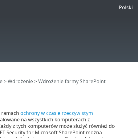
Polski
e
>
Wdrożenie
> Wdrożenie farmy SharePoint
w ramach
ochrony w czasie rzeczywistym
talowane na wszystkich komputerach z
Każdy z tych komputerów może służyć również do
T Security for Microsoft SharePoint można