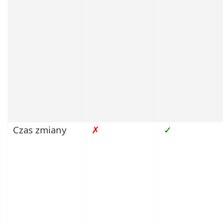
Czas zmiany
✗
✓