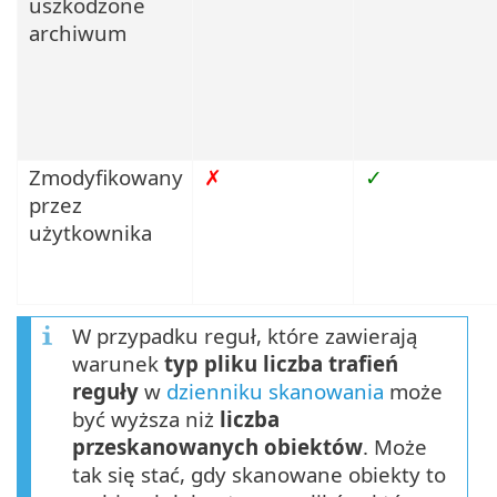
uszkodzone
archiwum
Zmodyfikowany
✗
✓
przez
użytkownika
W przypadku reguł, które zawierają
warunek
typ pliku
liczba trafień
reguły
w
dzienniku skanowania
może
być wyższa niż
liczba
przeskanowanych obiektów
. Może
tak się stać, gdy skanowane obiekty to