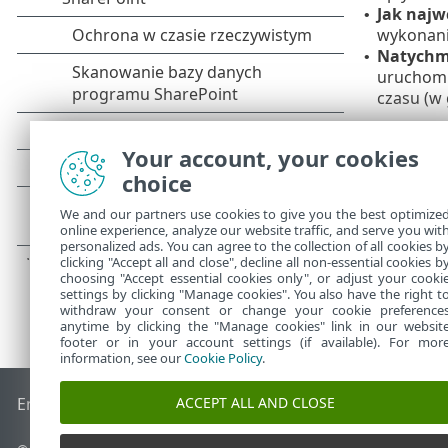
Jak najw
•
wykonani
Natychmi
•
uruchomi
czasu (w 
Your account, your cookies
choice
We and our partners use cookies to give you the best optimize
online experience, analyze our website traffic, and serve you wit
personalized ads. You can agree to the collection of all cookies b
clicking "Accept all and close", decline all non-essential cookies b
choosing "Accept essential cookies only", or adjust your cooki
settings by clicking "Manage cookies". You also have the right t
withdraw your consent or change your cookie preference
anytime by clicking the "Manage cookies" link in our websit
footer or in your account settings (if available). For mor
information, see our
Cookie Policy
.
ACCEPT ALL AND CLOSE
End of Life
Baza wiedzy ESET
Forum ESET
ESET Status Port