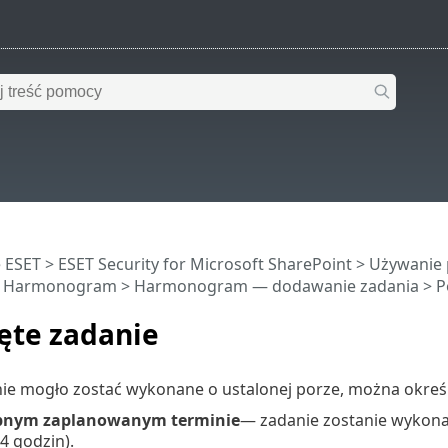
 ESET
>
ESET Security for Microsoft SharePoint
>
Używanie 
>
Harmonogram
>
Harmonogram — dodawanie zadania
> P
ęte zadanie
 nie mogło zostać wykonane o ustalonej porze, można określi
pnym zaplanowanym terminie
— zadanie zostanie wykona
4 godzin).