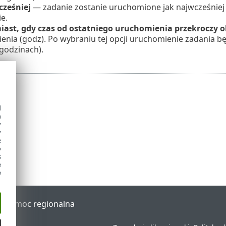
cześniej
— zadanie zostanie uruchomione jak najwcześniej 
e.
ast, gdy czas od ostatniego uruchomienia przekroczy o
enia (godz). Po wybraniu tej opcji uruchomienie zadania 
godzinach).
d
h
y
y
e
o
s
e
e
al
Pomoc regionalna