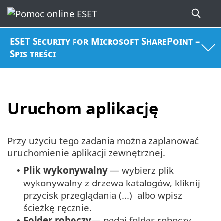
ESET Security for Microsoft SharePoint –
Spis treści
Uruchom aplikację
Przy użyciu tego zadania można zaplanować
uruchomienie aplikacji zewnętrznej.
Plik wykonywalny
— wybierz plik
•
wykonywalny z drzewa katalogów, kliknij
przycisk przeglądania (...) albo wpisz
ścieżkę ręcznie.
Folder roboczy
— podaj folder roboczy
•