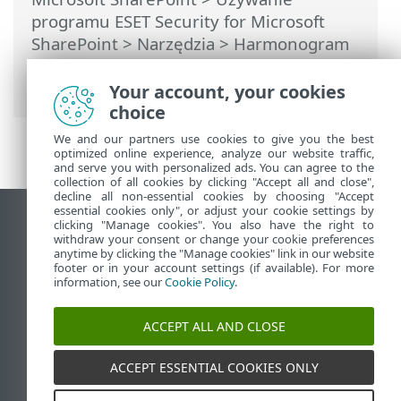
programu ESET Security for Microsoft
SharePoint
>
Narzędzia
>
Harmonogram
>
Harmonogram — dodawanie zadania
>
Uruchom aplikację
Your account, your cookies
choice
We and our partners use cookies to give you the best
optimized online experience, analyze our website traffic,
and serve you with personalized ads. You can agree to the
collection of all cookies by clicking "Accept all and close",
decline all non-essential cookies by choosing "Accept
essential cookies only", or adjust your cookie settings by
Wyświetl witrynę internetową dla
clicking "Manage cookies". You also have the right to
withdraw your consent or change your cookie preferences
komputerów
anytime by clicking the "Manage cookies" link in our website
footer or in your account settings (if available). For more
End of Life
information, see our
Cookie Policy
.
Baza wiedzy ESET
Forum ESET
ACCEPT ALL AND CLOSE
ESET Status Portal
Pomoc regionalna
ACCEPT ESSENTIAL COOKIES ONLY