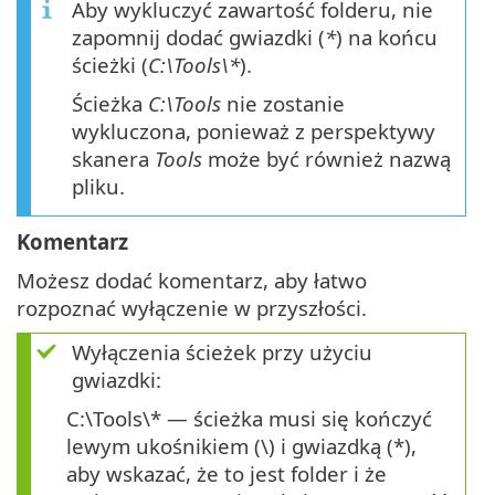
Aby wykluczyć zawartość folderu, nie
zapomnij dodać gwiazdki (
*
) na końcu
ścieżki (
C:\Tools\*
).
Ścieżka
C:\Tools
nie zostanie
wykluczona, ponieważ z perspektywy
skanera
Tools
może być również nazwą
pliku.
Komentarz
Możesz dodać komentarz, aby łatwo
rozpoznać wyłączenie w przyszłości.
Wyłączenia ścieżek przy użyciu
gwiazdki:
C:\Tools\* — ścieżka musi się kończyć
lewym ukośnikiem (\) i gwiazdką (*),
aby wskazać, że to jest folder i że