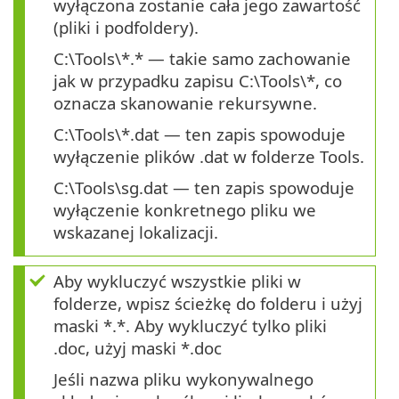
wyłączona zostanie cała jego zawartość
(pliki i podfoldery).
C:\Tools\*.* — takie samo zachowanie
jak w przypadku zapisu C:\Tools\*, co
oznacza skanowanie rekursywne.
C:\Tools\*.dat — ten zapis spowoduje
wyłączenie plików .dat w folderze Tools.
C:\Tools\sg.dat — ten zapis spowoduje
wyłączenie konkretnego pliku we
wskazanej lokalizacji.
Aby wykluczyć wszystkie pliki w
folderze, wpisz ścieżkę do folderu i użyj
maski *.*. Aby wykluczyć tylko pliki
.doc, użyj maski *.doc
Jeśli nazwa pliku wykonywalnego