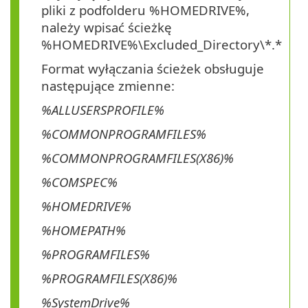
pliki z podfolderu %HOMEDRIVE%,
należy wpisać ścieżkę
%HOMEDRIVE%\Excluded_Directory\*.*
Format wyłączania ścieżek obsługuje
następujące zmienne:
%ALLUSERSPROFILE%
%COMMONPROGRAMFILES%
%COMMONPROGRAMFILES(X86)%
%COMSPEC%
%HOMEDRIVE%
%HOMEPATH%
%PROGRAMFILES%
%PROGRAMFILES(X86)%
%SystemDrive%