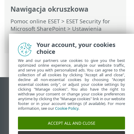
Nawigacja okruszkowa
Pomoc online ESET
>
ESET Security for
Microsoft SharePoint
>
Ustawienia
zaawansowane
>
Skanowanie
>
Wyłączenia
> Wykluczenia wydajności
Your account, your cookies
choice
We and our partners use cookies to give you the best
optimized online experience, analyze our website traffic,
and serve you with personalized ads. You can agree to the
collection of all cookies by clicking "Accept all and close",
decline all non-essential cookies by choosing "Accept
essential cookies only", or adjust your cookie settings by
Wyświetl witrynę internetową dla
clicking "Manage cookies". You also have the right to
withdraw your consent or change your cookie preferences
komputerów
anytime by clicking the "Manage cookies" link in our website
footer or in your account settings (if available). For more
End of Life
information, see our
Cookie Policy
.
Baza wiedzy ESET
Forum ESET
ACCEPT ALL AND CLOSE
ESET Status Portal