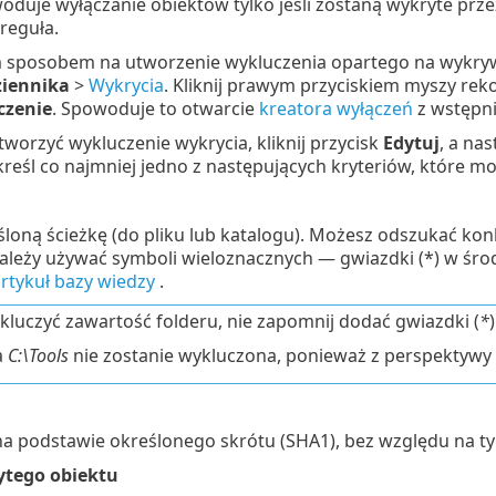
duje wyłączanie obiektów tylko jeśli zostaną wykryte przez 
reguła.
 sposobem na utworzenie wykluczenia opartego na wykrywan
ziennika
>
Wykrycia
. Kliknij prawym przyciskiem myszy rekor
czenie
. Spowoduje to otwarcie
kreatora wyłączeń
z wstępni
tworzyć wykluczenie wykrycia, kliknij przycisk
Edytuj
, a na
 określ co najmniej jedno z następujących kryteriów, które m
loną ścieżkę (do pliku lub katalogu). Możesz odszukać konk
należy używać symboli wieloznacznych — gwiazdki (*) w śro
rtykuł bazy wiedzy
.
kluczyć zawartość folderu, nie zapomnij dodać gwiazdki (
*
a
C:\Tools
nie zostanie wykluczona, ponieważ z perspektywy 
na podstawie określonego skrótu (SHA1), bez względu na typ 
tego obiektu