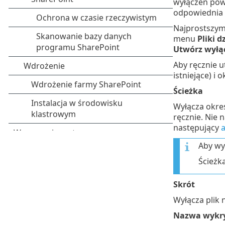
wyłączeń powo
odpowiednia 
Najprostszym
menu
Pliki d
Utwórz wyłą
Aby ręcznie u
istniejące) i
Ścieżka
Wyłącza okreś
ręcznie. Nie 
następujący
a
Aby wy
Ścieżk
Skrót
Wyłącza plik 
Nazwa wykry