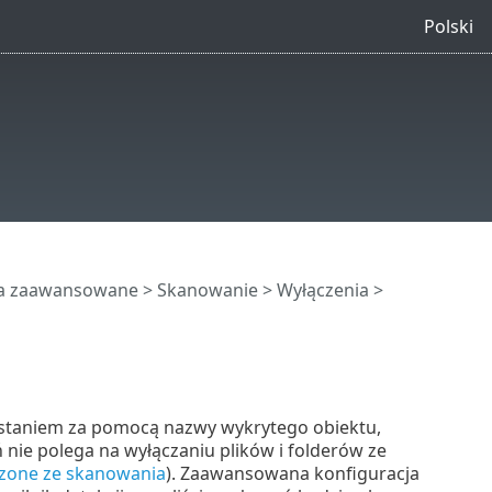
Polski
ia zaawansowane
>
Skanowanie
>
Wyłączenia
>
ystaniem za pomocą nazwy wykrytego obiektu,
 nie polega na wyłączaniu plików i folderów ze
ączone ze skanowania
). Zaawansowana konfiguracja