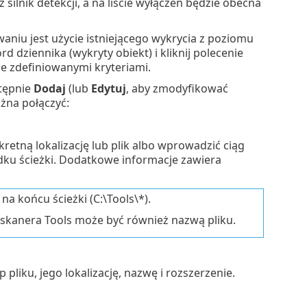
silnik detekcji, a na liście wyłączeń będzie obecna
iu jest użycie istniejącego wykrycia z poziomu
d dziennika (wykryty obiekt) i kliknij polecenie
e zdefiniowanymi kryteriami.
stępnie
Dodaj
(lub
Edytuj
, aby zmodyfikować
ożna połączyć:
retną lokalizację lub plik albo wprowadzić ciąg
dku ścieżki. Dodatkowe informacje zawiera
) na końcu ścieżki (C:\Tools\*).
skanera Tools może być również nazwą pliku.
pliku, jego lokalizację, nazwę i rozszerzenie.