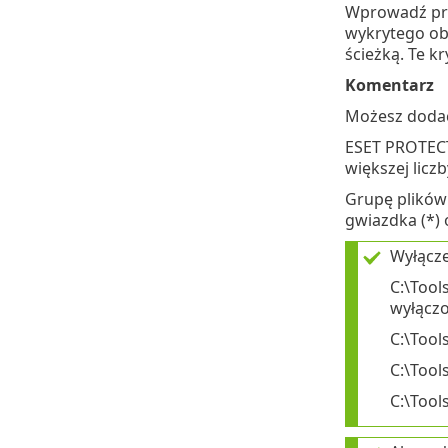
Wprowadź pra
wykrytego ob
ścieżką. Te k
Komentarz
Możesz dod
ESET PROTEC
większej lic
Grupę plików 
gwiazdka (*) 
Wyłącze
C:\Tool
wyłączo
C:\Tool
C:\Tool
C:\Tool