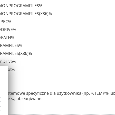
ONPROGRAMFILES%
ONPROGRAMFILES(X86)%
PEC%
DRIVE%
PATH%
RAMFILES%
AMFILES(X86)%
mDrive%
emRoot%
IR%
IC%
d
e systemowe specyficzne dla użytkownika (np. %TEMP% lu
h
y
 nie są obsługiwane.
y
e
o
s