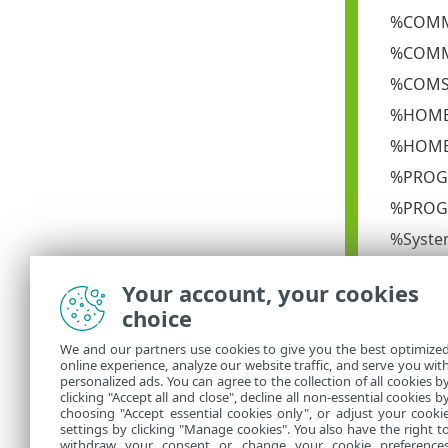
%COMM
%COMM
%COMS
%HOME
%HOME
%PROG
%PROGR
%Syste
%Syst
Your account, your cookies
%WIND
choice
%PUBL
We and our partners use cookies to give you the best optimize
Zmienn
online experience, analyze our website traffic, and serve you wit
personalized ads. You can agree to the collection of all cookies b
%PATH%)
clicking "Accept all and close", decline all non-essential cookies b
choosing "Accept essential cookies only", or adjust your cooki
settings by clicking "Manage cookies". You also have the right t
withdraw your consent or change your cookie preference