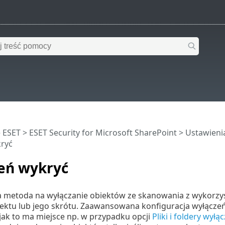
 ESET
>
ESET Security for Microsoft SharePoint
>
Ustawien
ryć
eń wykryć
jna metoda na wyłączanie obiektów ze skanowania z wykorz
iektu lub jego skrótu. Zaawansowana konfiguracja wyłączeń
jak to ma miejsce np. w przypadku opcji
Pliki i foldery wył