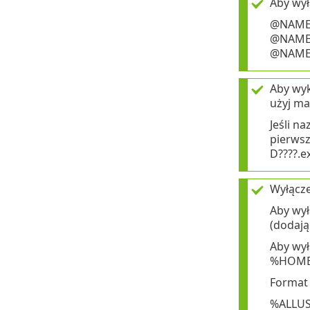
Aby wył
@NAME=
@NAME=
@NAME=
Aby wykl
użyj ma
Jeśli n
pierwsz
D????.e
Wyłącze
Aby wył
(dodają
Aby wył
%HOMED
Format 
%ALLUS