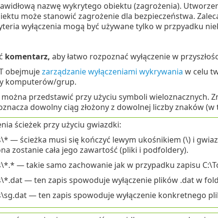
widłową nazwę wykrytego obiektu (zagrożenia). Utworzen
iektu może stanowić zagrożenie dla bezpieczeństwa. Zalec
ryteria wyłączenia mogą być używane tylko w przpyadku ni
ać
komentarz,
aby łatwo rozpoznać wyłączenie w przyszłośc
T obejmuje
zarządzanie wyłączeniami wykrywania
w celu tw
zby komputerów/grup.
można przedstawić przy użyciu symboli wieloznacznych. Zn
oznacza dowolny ciąg złożony z dowolnej liczby znaków (w t
nia ścieżek przy użyciu gwiazdki:
s\* — ścieżka musi się kończyć lewym ukośnikiem (\) i gwiazdk
na zostanie cała jego zawartość (pliki i podfoldery).
s\*.* — takie samo zachowanie jak w przypadku zapisu C:\
s\*.dat — ten zapis spowoduje wyłączenie plików .dat w fold
s\sg.dat — ten zapis spowoduje wyłączenie konkretnego plik