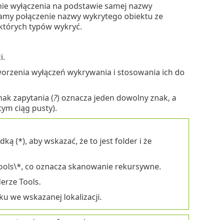
ie wyłączenia na podstawie samej nazwy
amy połączenie nazwy wykrytego obiektu ze
ektórych typów wykryć.
i.
orzenia wyłączeń wykrywania i stosowania ich do
ak zapytania (
?
) oznacza jeden dowolny znak, a
ym ciąg pusty).
ą (*), aby wskazać, że to jest folder i że
Tools\*, co oznacza skanowanie rekursywne.
erze Tools.
u we wskazanej lokalizacji.