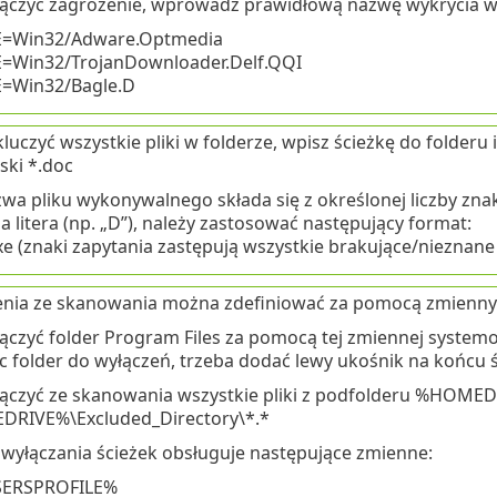
ączyć zagrożenie, wprowadź prawidłową nazwę wykrycia w
Win32/Adware.Optmedia
Win32/TrojanDownloader.Delf.QQI
Win32/Bagle.D
uczyć wszystkie pliki w folderze, wpisz ścieżkę do folderu i 
ski *.doc
azwa pliku wykonywalnego składa się z określonej liczby znakó
a litera (np. „D”), należy zastosować następujący format:
xe (znaki zapytania zastępują wszystkie brakujące/nieznane
nia ze skanowania można zdefiniować za pomocą zmienny
ączyć folder Program Files za pomocą tej zmiennej syste
c folder do wyłączeń, trzeba dodać lewy ukośnik na końcu ś
ączyć ze skanowania wszystkie pliki z podfolderu %HOMED
RIVE%\Excluded_Directory\*.*
wyłączania ścieżek obsługuje następujące zmienne:
ERSPROFILE%