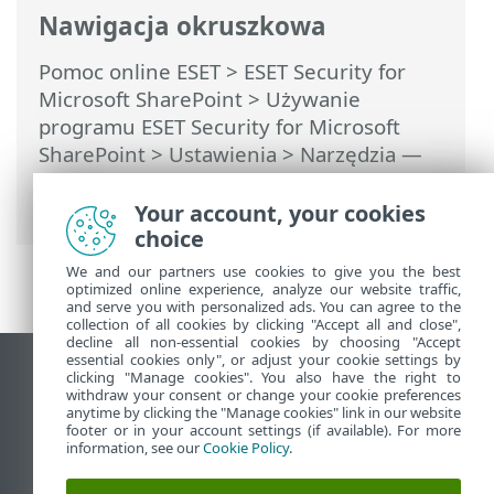
Nawigacja okruszkowa
Pomoc online ESET
>
ESET Security for
Microsoft SharePoint
>
Używanie
programu ESET Security for Microsoft
SharePoint
>
Ustawienia
> Narzędzia —
zapisywanie w dziennikach
diagnostycznych
Your account, your cookies
choice
We and our partners use cookies to give you the best
optimized online experience, analyze our website traffic,
and serve you with personalized ads. You can agree to the
collection of all cookies by clicking "Accept all and close",
decline all non-essential cookies by choosing "Accept
essential cookies only", or adjust your cookie settings by
Wyświetl witrynę internetową dla
clicking "Manage cookies". You also have the right to
withdraw your consent or change your cookie preferences
komputerów
anytime by clicking the "Manage cookies" link in our website
footer or in your account settings (if available). For more
End of Life
information, see our
Cookie Policy
.
Baza wiedzy ESET
Forum ESET