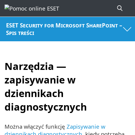
ESET Security for Microsoft SharePoint –
Spis treści
Narzędzia —
zapisywanie w
dziennikach
diagnostycznych
Można włączyć funkcję
Zapisywanie w
dziennikach diagnostycznych
, kiedy potrzeba