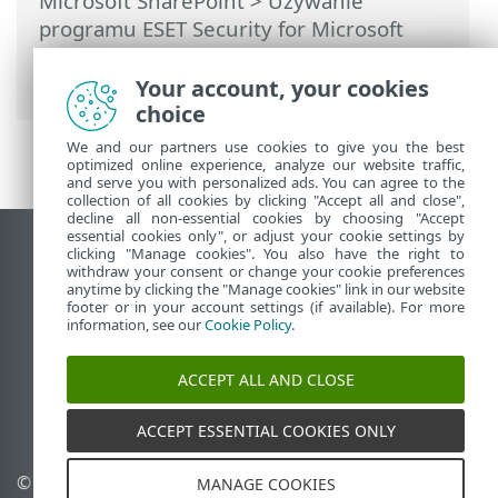
Microsoft SharePoint
>
Używanie
programu ESET Security for Microsoft
SharePoint
>
Ustawienia
> Import i
eksport ustawień
Your account, your cookies
choice
We and our partners use cookies to give you the best
optimized online experience, analyze our website traffic,
and serve you with personalized ads. You can agree to the
collection of all cookies by clicking "Accept all and close",
decline all non-essential cookies by choosing "Accept
essential cookies only", or adjust your cookie settings by
Wyświetl witrynę internetową dla
clicking "Manage cookies". You also have the right to
withdraw your consent or change your cookie preferences
komputerów
anytime by clicking the "Manage cookies" link in our website
footer or in your account settings (if available). For more
End of Life
information, see our
Cookie Policy
.
Baza wiedzy ESET
Forum ESET
ACCEPT ALL AND CLOSE
ESET Status Portal
Pomoc regionalna
ACCEPT ESSENTIAL COOKIES ONLY
© 1992 - 2025 ESET, spol. s
Zarządzaj plikami cookie
MANAGE COOKIES