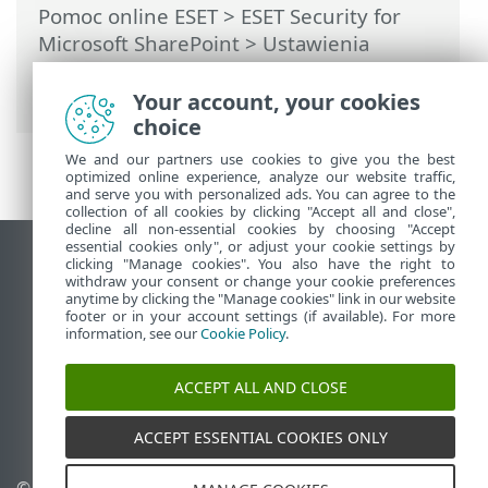
Pomoc online ESET
>
ESET Security for
Microsoft SharePoint
>
Ustawienia
zaawansowane
>
Aktualizacje
>
Zaplanowane zadanie — aktualizacja
Your account, your cookies
choice
We and our partners use cookies to give you the best
optimized online experience, analyze our website traffic,
and serve you with personalized ads. You can agree to the
collection of all cookies by clicking "Accept all and close",
decline all non-essential cookies by choosing "Accept
essential cookies only", or adjust your cookie settings by
Wyświetl witrynę internetową dla
clicking "Manage cookies". You also have the right to
withdraw your consent or change your cookie preferences
komputerów
anytime by clicking the "Manage cookies" link in our website
footer or in your account settings (if available). For more
End of Life
information, see our
Cookie Policy
.
Baza wiedzy ESET
Forum ESET
ACCEPT ALL AND CLOSE
ESET Status Portal
Pomoc regionalna
ACCEPT ESSENTIAL COOKIES ONLY