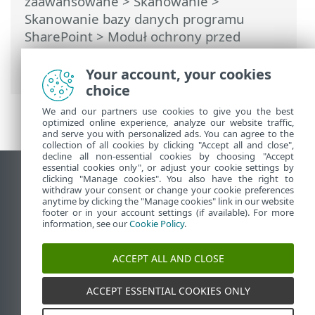
zaawansowane
>
Skanowanie
>
Skanowanie bazy danych programu
SharePoint
> Moduł ochrony przed
szkodliwym oprogramowaniem i
oprogramowaniem szpiegowskim
Your account, your cookies
choice
We and our partners use cookies to give you the best
optimized online experience, analyze our website traffic,
and serve you with personalized ads. You can agree to the
collection of all cookies by clicking "Accept all and close",
decline all non-essential cookies by choosing "Accept
essential cookies only", or adjust your cookie settings by
Wyświetl witrynę internetową dla
clicking "Manage cookies". You also have the right to
withdraw your consent or change your cookie preferences
komputerów
anytime by clicking the "Manage cookies" link in our website
footer or in your account settings (if available). For more
End of Life
information, see our
Cookie Policy
.
Baza wiedzy ESET
Forum ESET
ACCEPT ALL AND CLOSE
ESET Status Portal
Pomoc regionalna
ACCEPT ESSENTIAL COOKIES ONLY