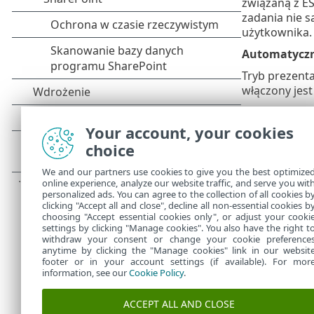
związaną z ES
zadania nie s
użytkownika.
Automatyczni
Tryb prezenta
włączony jest
Wyłączone ap
Your account, your cookies
Aplikacje wył
choice
otworzyć listę
Automatyczni
We and our partners use cookies to give you the best optimize
online experience, analyze our website traffic, and serve you wit
Automatycznie
personalized ads. You can agree to the collection of all cookies b
być wyłączony
clicking "Accept all and close", decline all non-essential cookies b
choosing "Accept essential cookies only", or adjust your cooki
settings by clicking "Manage cookies". You also have the right t
withdraw your consent or change your cookie preference
anytime by clicking the "Manage cookies" link in our websit
footer or in your account settings (if available). For mor
information, see our
Cookie Policy
.
ACCEPT ALL AND CLOSE