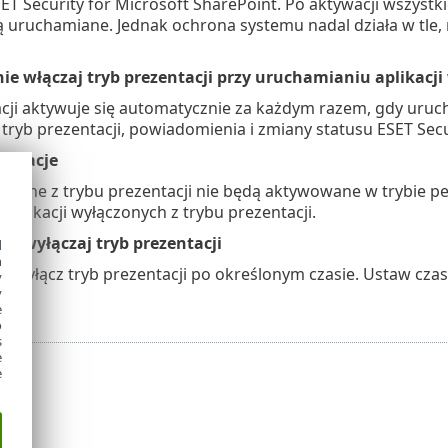
ET Security for Microsoft SharePoint. Po aktywacji wszys
ą uruchamiane. Jednak ochrona systemu nadal działa w tle, 
e włączaj tryb prezentacji przy uruchamianiu aplikacj
cji aktywuje się automatycznie za każdym razem, gdy uruc
 tryb prezentacji, powiadomienia i zmiany statusu ESET Sec
likacje
ączone z trybu prezentacji nie będą aktywowane w trybie p
 aplikacji wyłączonych z trybu prezentacji.
e wyłączaj tryb prezentacji
d
h
 wyłącz tryb prezentacji po określonym czasie. Ustaw czas 
y
.
y
e
o
s
e
e