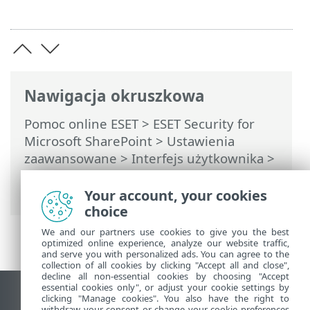
Nawigacja okruszkowa
Pomoc online ESET
>
ESET Security for
Microsoft SharePoint
>
Ustawienia
zaawansowane
>
Interfejs użytkownika
>
Tryb prezentacji
> Aplikacje wyłączone z
trybu prezentacji
Your account, your cookies
choice
We and our partners use cookies to give you the best
optimized online experience, analyze our website traffic,
and serve you with personalized ads. You can agree to the
collection of all cookies by clicking "Accept all and close",
decline all non-essential cookies by choosing "Accept
essential cookies only", or adjust your cookie settings by
Wyświetl witrynę internetową dla
clicking "Manage cookies". You also have the right to
withdraw your consent or change your cookie preferences