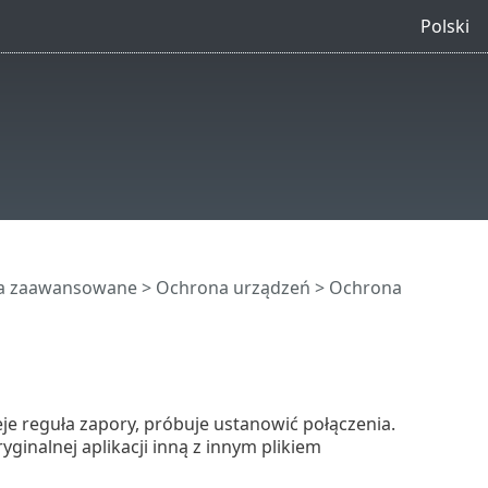
Polski
ia zaawansowane
>
Ochrona urządzeń
>
Ochrona
eje reguła zapory, próbuje ustanowić połączenia.
ginalnej aplikacji inną z innym plikiem