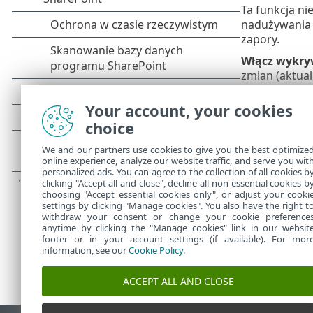
Ta funkcja ni
nadużywania i
zapory.
Włącz wykryw
zmian (aktual
aplikacja spr
Your account, your cookies
Zezwalaj na 
choice
podpis cyfrow
Lista aplika
We and our partners use cookies to give you the best optimize
online experience, analyze our website traffic, and serve you wit
których mody
personalized ads. You can agree to the collection of all cookies b
clicking "Accept all and close", decline all non-essential cookies b
choosing "Accept essential cookies only", or adjust your cooki
settings by clicking "Manage cookies". You also have the right t
withdraw your consent or change your cookie preference
anytime by clicking the "Manage cookies" link in our websit
footer or in your account settings (if available). For mor
information, see our
Cookie Policy
.
ACCEPT ALL AND CLOSE