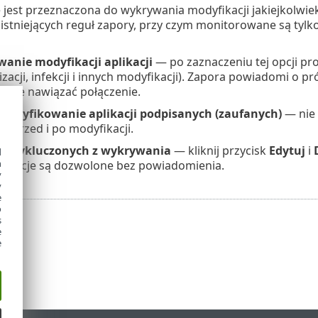
e jest przeznaczona do wykrywania modyfikacji jakiejkolwiek
stniejących reguł zapory, przy czym monitorowane są tylko a
anie modyfikacji aplikacji
— po zaznaczeniu tej opcji p
izacji, infekcji i innych modyfikacji). Zapora powiadomi o
óbuje nawiązać połączenie.
modyfikowanie aplikacji podpisanych (zaufanych)
— nie 
y przed i po modyfikacji.
cji wykluczonych z wykrywania
— kliknij przycisk
Edytuj
i
d
h
fikacje są dozwolone bez powiadomienia.
y
y
e
o
s
e
e