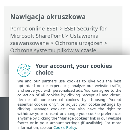
Nawigacja okruszkowa
Pomoc online ESET
>
ESET Security for
Microsoft SharePoint
>
Ustawienia
zaawansowane
>
Ochrona urządzeń
>
Ochrona systemu plików w czasie
rzeczywistym
> Dodatkowe parametry
technologii ThreatSense
Your account, your cookies
choice
We and our partners use cookies to give you the best
optimized online experience, analyze our website traffic,
and serve you with personalized ads. You can agree to the
collection of all cookies by clicking "Accept all and close",
decline all non-essential cookies by choosing "Accept
essential cookies only", or adjust your cookie settings by
Wyświetl witrynę internetową dla
clicking "Manage cookies". You also have the right to
withdraw your consent or change your cookie preferences
komputerów
anytime by clicking the "Manage cookies" link in our website
footer or in your account settings (if available). For more
End of Life
information, see our
Cookie Policy
.