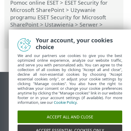
Pomoc online ESET
>
ESET Security for
Microsoft SharePoint
>
Używanie
programu ESET Security for Microsoft
SharePoint
>
Ustawienia
>
Serwer
>
Klaster
> Kreator klastrów — Kontrola
węzłów
Your account, your cookies
choice
We and our partners use cookies to give you the best
optimized online experience, analyze our website traffic,
and serve you with personalized ads. You can agree to the
collection of all cookies by clicking "Accept all and close",
decline all non-essential cookies by choosing "Accept
essential cookies only", or adjust your cookie settings by
Wyświetl witrynę internetową dla
clicking "Manage cookies". You also have the right to
withdraw your consent or change your cookie preferences
komputerów
anytime by clicking the "Manage cookies" link in our website
footer or in your account settings (if available). For more
End of Life
information, see our
Cookie Policy
.
Baza wiedzy ESET
Forum ESET
ACCEPT ALL AND CLOSE
ESET Status Portal
Pomoc regionalna
ACCEPT ESSENTIAL COOKIES ONLY