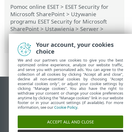
Pomoc online ESET
>
ESET Security for
Microsoft SharePoint
>
Używanie
programu ESET Security for Microsoft
SharePoint
>
Ustawienia
>
Serwer
>
Klaster
> Kreator klastrów — Ustawienia
konfiguracji klastra
Your account, your cookies
choice
We and our partners use cookies to give you the best
optimized online experience, analyze our website traffic,
and serve you with personalized ads. You can agree to the
collection of all cookies by clicking "Accept all and close",
decline all non-essential cookies by choosing "Accept
essential cookies only", or adjust your cookie settings by
Wyświetl witrynę internetową dla
clicking "Manage cookies". You also have the right to
withdraw your consent or change your cookie preferences
komputerów
anytime by clicking the "Manage cookies" link in our website
footer or in your account settings (if available). For more
End of Life
information, see our
Cookie Policy
.
Baza wiedzy ESET
Forum ESET
ACCEPT ALL AND CLOSE
ESET Status Portal