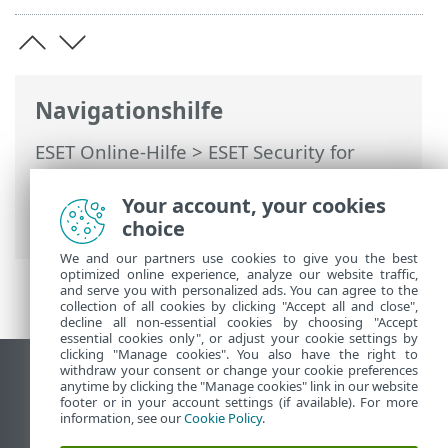
Navigationshilfe
ESET Online-Hilfe
>
ESET Security for
Microsoft SharePoint
>
Erste Schritte
>
ESET Security for Microsoft SharePoint
Your account, your cookies
aus der Ferne verwalten
choice
We and our partners use cookies to give you the best
optimized online experience, analyze our website traffic,
and serve you with personalized ads. You can agree to the
collection of all cookies by clicking "Accept all and close",
decline all non-essential cookies by choosing "Accept
essential cookies only", or adjust your cookie settings by
clicking "Manage cookies". You also have the right to
withdraw your consent or change your cookie preferences
Desktop-Site anzeigen
anytime by clicking the "Manage cookies" link in our website
footer or in your account settings (if available). For more
End of Life
information, see our
Cookie Policy
.
ESET Knowledgebase