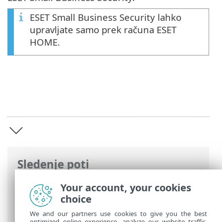
ESET Small Business Security lahko
upravljate samo prek računa ESET
HOME.
Sledenje poti
Spletna pomoč družbe ESET
>
ESET Small
Your account, your cookies
Business Security
>
ESET Small Business
choice
Security
We and our partners use cookies to give you the best
optimized online experience, analyze our website traffic,