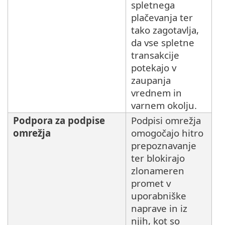
spletnega
plačevanja ter
tako zagotavlja,
da vse spletne
transakcije
potekajo v
zaupanja
vrednem in
varnem okolju.
Podpora za podpise
Podpisi omrežja
omrežja
omogočajo hitro
prepoznavanje
ter blokirajo
zlonameren
promet v
uporabniške
naprave in iz
njih, kot so