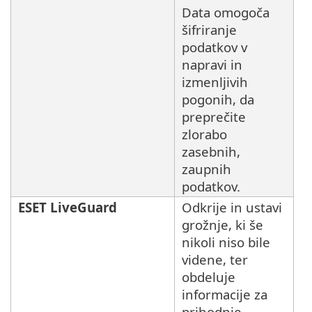
Data omogoča
šifriranje
podatkov v
napravi in
izmenljivih
pogonih, da
preprečite
zlorabo
zasebnih,
zaupnih
podatkov.
ESET LiveGuard
Odkrije in ustavi
grožnje, ki še
nikoli niso bile
videne, ter
obdeluje
informacije za
prihodnje