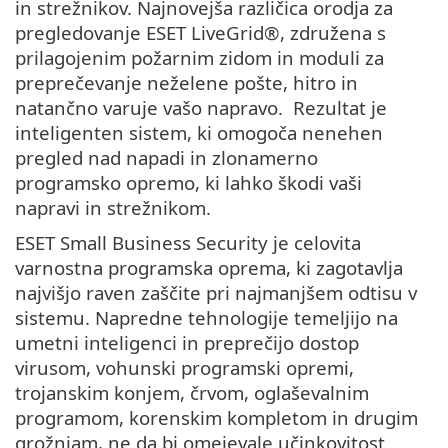
in strežnikov. Najnovejša različica orodja za
pregledovanje ESET LiveGrid®, združena s
prilagojenim požarnim zidom in moduli za
preprečevanje neželene pošte, hitro in
natančno varuje vašo napravo. Rezultat je
inteligenten sistem, ki omogoča nenehen
pregled nad napadi in zlonamerno
programsko opremo, ki lahko škodi vaši
napravi in strežnikom.
ESET Small Business Security je celovita
varnostna programska oprema, ki zagotavlja
najvišjo raven zaščite pri najmanjšem odtisu v
sistemu. Napredne tehnologije temeljijo na
umetni inteligenci in preprečijo dostop
virusom, vohunski programski opremi,
trojanskim konjem, črvom, oglaševalnim
programom, korenskim kompletom in drugim
grožnjam, ne da bi omejevale učinkovitost