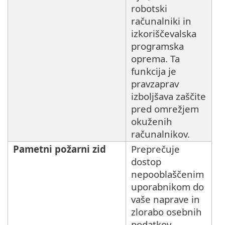
robotski
računalniki in
izkoriščevalska
programska
oprema. Ta
funkcija je
pravzaprav
izboljšava zaščite
pred omrežjem
okuženih
računalnikov.
Pametni požarni zid
Preprečuje
dostop
nepooblaščenim
uporabnikom do
vaše naprave in
zlorabo osebnih
podatkov.