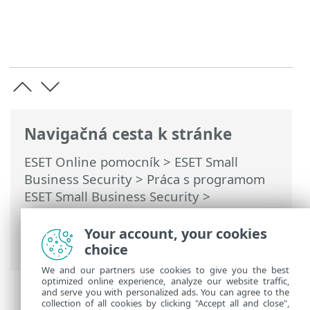
Navigačná cesta k stránke
ESET Online pomocník
>
ESET Small
Business Security
>
Práca s programom
ESET Small Business Security
>
Nastavenia
>
Bezpečnostné nástroje
>
Anti-Theft
> Dialógové okná – Anti-Theft >
Your account, your cookies
Zadajte názov zariadenia
choice
We and our partners use cookies to give you the best
optimized online experience, analyze our website traffic,
and serve you with personalized ads. You can agree to the
collection of all cookies by clicking "Accept all and close",