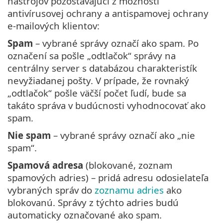
nástrojov pozostávajúci z možností
antivírusovej ochrany a antispamovej ochrany
e‑mailových klientov:
Spam
– vybrané správy označí ako spam. Po
označení sa pošle „odtlačok“ správy na
centrálny server s databázou charakteristík
nevyžiadanej pošty. V prípade, že rovnaký
„odtlačok“ pošle väčší počet ľudí, bude sa
takáto správa v budúcnosti vyhodnocovať ako
spam.
Nie spam
– vybrané správy označí ako „nie
spam“.
Spamová adresa
(blokované, zoznam
spamových adries) – pridá adresu odosielateľa
vybraných správ do
zoznamu adries
ako
blokovanú. Správy z týchto adries budú
automaticky označované ako spam.