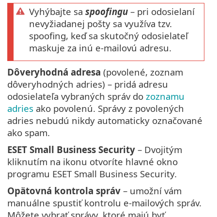
Vyhýbajte sa
spoofingu
– pri odosielaní
nevyžiadanej pošty sa využíva tzv.
spoofing, keď sa skutočný odosielateľ
maskuje za inú e-mailovú adresu.
Dôveryhodná adresa
(povolené, zoznam
dôveryhodných adries) – pridá adresu
odosielateľa vybraných správ do
zoznamu
adries
ako povolenú. Správy z povolených
adries nebudú nikdy automaticky označované
ako spam.
ESET Small Business Security
– Dvojitým
kliknutím na ikonu otvoríte hlavné okno
programu ESET Small Business Security.
Opätovná kontrola správ
– umožní vám
manuálne spustiť kontrolu e-mailových správ.
Môžete vybrať správy, ktoré majú byť