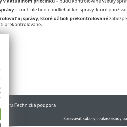
y v aktuálnom priečinku
– budú kontrolované všetky správy
správy
– kontrole budú podliehať len správy, ktoré používat
rolovať aj správy, ktoré už boli prekontrolované
zabezpečí
sti prekontrolované.
d
h
y
y
e
o
s
e
e
 Portal
Technická podpora
Spravovať súbory cookie
Zásady po