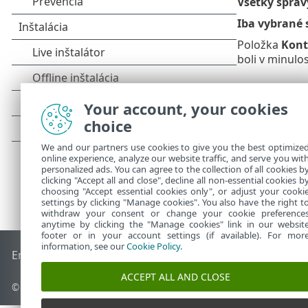
Všetky správ
Iba vybrané 
Položka
Kont
boli v minulo
Your account, your cookies
choice
We and our partners use cookies to give you the best optimize
online experience, analyze our website traffic, and serve you wit
personalized ads. You can agree to the collection of all cookies b
clicking "Accept all and close", decline all non-essential cookies b
choosing "Accept essential cookies only", or adjust your cooki
settings by clicking "Manage cookies". You also have the right t
withdraw your consent or change your cookie preference
anytime by clicking the "Manage cookies" link in our websit
footer or in your account settings (if available). For mor
information, see our
Cookie Policy
.
End of Life
Databáza znalostí ESET
ESET Fórum
ESET Status
ACCEPT ALL AND CLOSE
© 1992 - 2026 ESET, spol. s r. o. Všetky práva vyhradené.