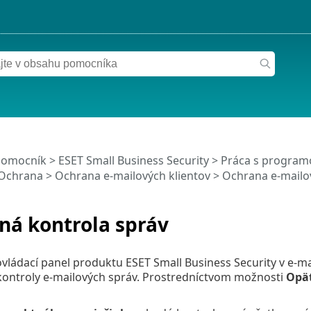
pomocník
>
ESET Small Business Security
>
Práca s programo
Ochrana
>
Ochrana e‑mailových klientov
>
Ochrana e‑mailo
ná kontrola správ
vládací panel produktu ESET Small Business Security v e-m
kontroly e-mailových správ. Prostredníctvom možnosti
Opät