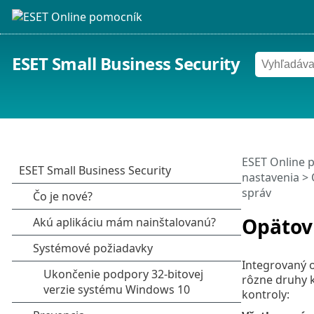
ESET Small Business Security
ESET Online 
nastavenia
>
správ
Opätov
Integrovaný o
rôzne druhy 
kontroly: