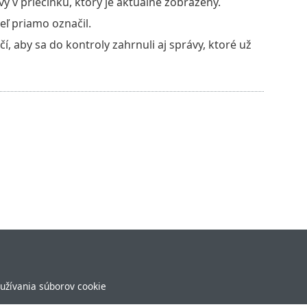
 v priečinku, ktorý je aktuálne zobrazený.
eľ priamo označil.
, aby sa do kontroly zahrnuli aj správy, ktoré už
užívania súborov cookie