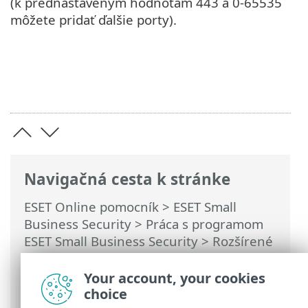
(k prednastaveným hodnotám 443 a 0-65535
môžete pridať ďalšie porty).
Navigačná cesta k stránke
ESET Online pomocník
>
ESET Small
Business Security
>
Práca s programom
ESET Small Business Security
>
Rozšírené
nastavenia
>
Ochrana
>
Ochrana
prístupu na web
> Kontrola komunikácie
Your account, your cookies
HTTP(S)
choice