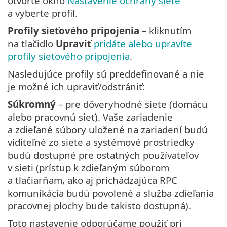
otvorte okno
Nastavenie ochrany siete
a vyberte profil.
Profily sieťového pripojenia
– kliknutím
na tlačidlo
Upraviť
pridáte alebo upravíte
profily sieťového pripojenia
.
Nasledujúce profily sú preddefinované a nie
je možné ich upraviť/odstrániť:
Súkromný
– pre dôveryhodné siete (domácu
alebo pracovnú sieť). Vaše zariadenie
a zdieľané súbory uložené na zariadení budú
viditeľné zo siete a systémové prostriedky
budú dostupné pre ostatných používateľov
v sieti (prístup k zdieľaným súborom
a tlačiarňam, ako aj prichádzajúca RPC
komunikácia budú povolené a služba zdieľania
pracovnej plochy bude takisto dostupná).
Toto nastavenie odporúčame použiť pri