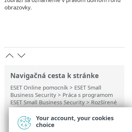
obrazovky.
Navigačná cesta k stránke
ESET Online pomocník
>
ESET Small
Business Security
>
Práca s programom
ESET Small Business Security
>
Rozšírené
nastavenia
>
Ochrana
>
Ochrana
sieťového pripojenia
> Profily sieťového
Your account, your cookies
pripojenia
choice