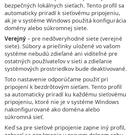
bezpečných lokálnych sieťach. Tento profil sa
automaticky priradí k sieťovému pripojeniu,
ak je v systéme Windows použitá konfigurácia
domény alebo súkromnej siete.
Verejný
– pre nedôveryhodné siete (verejné
siete). Súbory a priečinky uložené vo vašom
systéme nebudú zdieľané ani viditeľné pre
ostatných používateľov v sieti a zdieľanie
systémových prostriedkov bude deaktivované.
Toto nastavenie odporúčame použiť pri
pripojení k bezdrôtovým sieťam. Tento profil
sa automaticky priradí ku každému sieťovému
pripojeniu, ktoré nie je v systéme Windows
nakonfigurované ako doména alebo
súkromná sieť.
Keď sa pre sieťové pripojenie zapne iný profil,
zobrazí sa oznámenie v pravom dolnom rohu