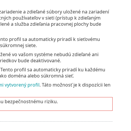
ariadenie a zdieľané súbory uložené na zariadení
ých používateľov v sieti (prístup k zdieľaným
ené a služba zdieľania pracovnej plochy bude
to profil sa automaticky priradí k sieťovému
súkromnej siete.
uložené vo vašom systéme nebudú zdieľané ani
striedkov bude deaktivované.
Tento profil sa automaticky priradí ku každému
 ako doména alebo súkromná sieť.
i vytvorený profil
. Táto možnosť je k dispozícii len
mu bezpečnostnému riziku.