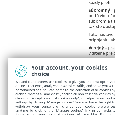
každý profil.
Súkromný
– 
budú viditeľn
súborom a tla
takisto dostu
Toto nastaven
pripojeniu, a
Verejný
– pre
viditeľné pre
Toto nastaven
Your account, your cookies
sieťovému pr
choice
Profil defin
vtedy, ak ste 
We and our partners use cookies to give you the best optimize
online experience, analyze our website traffic, and serve you wit
Nespráv
personalized ads. You can agree to the collection of all cookies b
clicking "Accept all and close", decline all non-essential cookies b
choosing "Accept essential cookies only", or adjust your cooki
settings by clicking "Manage cookies". You also have the right t
withdraw your consent or change your cookie preference
anytime by clicking the "Manage cookies" link in our websit
footer or in your account settings (if available). For mor