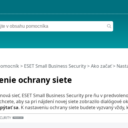
pomocník
>
ESET Small Business Security
>
Ako začať
> Nasta
enie ochrany siete
 nová sieť, ESET Small Business Security pre ňu v predvole
hcete, aby sa pri nájdení novej siete zobrazilo dialógové o
pýtať sa
. K nastaveniu ochrany siete budete vyzvaný vždy, ke