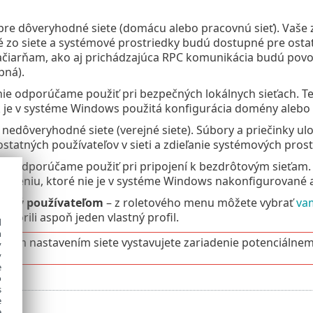
pre dôveryhodné siete (domácu alebo pracovnú sieť). Vaše z
é zo siete a systémové prostriedky budú dostupné pre ostatn
čiarňam, ako aj prichádzajúca RPC komunikácia budú povol
pná).
ie odporúčame použiť pri bezpečných lokálnych sieťach. Ten
k je v systéme Windows použitá konfigurácia domény alebo 
 nedôveryhodné siete (verejné siete). Súbory a priečinky 
 ostatných používateľov v sieti a zdieľanie systémových pro
ie odporúčame použiť pri pripojení k bezdrôtovým sieťam. 
ipojeniu, ktoré nie je v systéme Windows nakonfigurované
ovaný používateľom
– z roletového menu môžete vybrať
vam
vytvorili aspoň jeden vlastný profil.
d
h
nym nastavením siete vystavujete zariadenie potenciálne
y
y
e
o
s
e
e