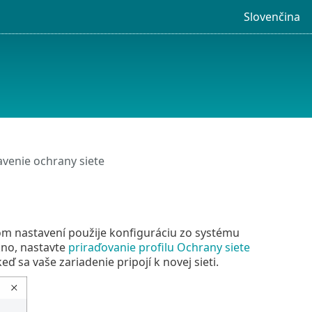
Slovenčina
venie ochrany siete
nom nastavení použije konfiguráciu zo systému
kno, nastavte
priraďovanie profilu Ochrany siete
ď sa vaše zariadenie pripojí k novej sieti.