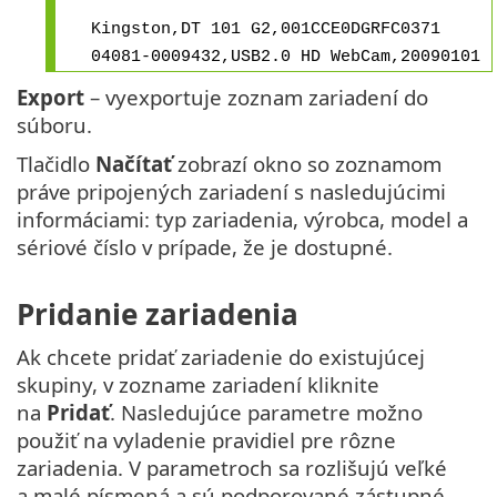
Kingston,DT 101 G2,001CCE0DGRFC0371
04081-0009432,USB2.0 HD WebCam,20090101
Export
– vyexportuje zoznam zariadení do
súboru.
Tlačidlo
Načítať
zobrazí okno so zoznamom
práve pripojených zariadení s nasledujúcimi
informáciami: typ zariadenia, výrobca, model a
sériové číslo v prípade, že je dostupné.
Pridanie zariadenia
Ak chcete pridať zariadenie do existujúcej
skupiny, v zozname zariadení kliknite
na
Pridať
. Nasledujúce parametre možno
použiť na vyladenie pravidiel pre rôzne
zariadenia. V parametroch sa rozlišujú veľké
a malé písmená a sú podporované zástupné