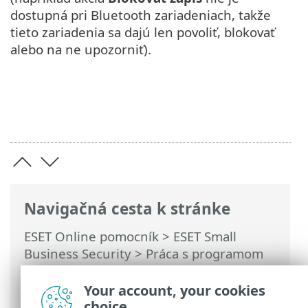
dostupná pri Bluetooth zariadeniach, takže
tieto zariadenia sa dajú len povoliť, blokovať
alebo na ne upozorniť).
Navigačná cesta k stránke
ESET Online pomocník
>
ESET Small
Business Security
>
Práca s programom
ESET Small Business Security
>
Rozšírené
nastavenia
>
Ochrana
>
Správa zariadení
Your account, your cookies
> Skupiny zariadení
choice