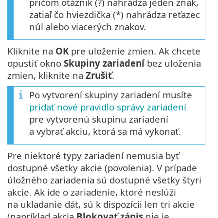
pričom otáznik (?) nahrádza jeden znak,
zatiaľ čo hviezdička (*) nahrádza reťazec
núl alebo viacerých znakov.
Kliknite na
OK
pre uloženie zmien. Ak chcete
opustiť okno
Skupiny zariadení
bez uloženia
zmien, kliknite na
Zrušiť
.
Po vytvorení skupiny zariadení musíte
pridať nové pravidlo správy zariadení
pre vytvorenú skupinu zariadení
a vybrať akciu, ktorá sa má vykonať.
Pre niektoré typy zariadení nemusia byť
dostupné všetky akcie (povolenia). V prípade
úložného zariadenia sú dostupné všetky štyri
akcie. Ak ide o zariadenie, ktoré neslúži
na ukladanie dát, sú k dispozícii len tri akcie
(napríklad akcia
Blokovať zápis
nie je