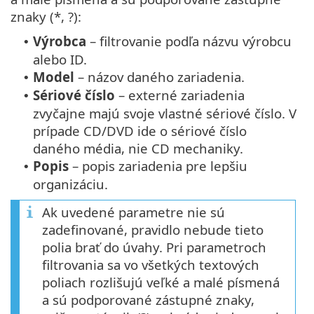
znaky (*, ?):
Výrobca
– filtrovanie podľa názvu výrobcu
•
alebo ID.
Model
– názov daného zariadenia.
•
Sériové číslo
– externé zariadenia
•
zvyčajne majú svoje vlastné sériové číslo. V
prípade CD/DVD ide o sériové číslo
daného média, nie CD mechaniky.
Popis
– popis zariadenia pre lepšiu
•
organizáciu.
Ak uvedené parametre nie sú
zadefinované, pravidlo nebude tieto
polia brať do úvahy. Pri parametroch
filtrovania sa vo všetkých textových
poliach rozlišujú veľké a malé písmená
a sú podporované zástupné znaky,