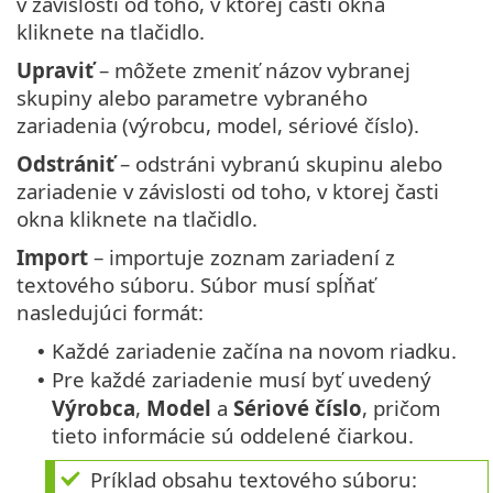
v závislosti od toho, v ktorej časti okna
kliknete na tlačidlo.
Upraviť
– môžete zmeniť názov vybranej
skupiny alebo parametre vybraného
zariadenia (výrobcu, model, sériové číslo).
Odstrániť
– odstráni vybranú skupinu alebo
zariadenie v závislosti od toho, v ktorej časti
okna kliknete na tlačidlo.
Import
– importuje zoznam zariadení z
textového súboru. Súbor musí spĺňať
nasledujúci formát:
Každé zariadenie začína na novom riadku.
•
Pre každé zariadenie musí byť uvedený
•
Výrobca
,
Model
a
Sériové číslo
, pričom
tieto informácie sú oddelené čiarkou.
Príklad obsahu textového súboru: