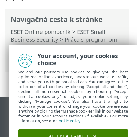
Navigačná cesta k stránke
ESET Online pomocník
>
ESET Small
Business Security
>
Práca s programom
ESET Small Business Security
>
Rozšírené
nastavenia
>
Ochrana
> Ochrana
Your account, your cookies
prehliadača
choice
We and our partners use cookies to give you the best
optimized online experience, analyze our website traffic,
and serve you with personalized ads. You can agree to the
collection of all cookies by clicking "Accept all and close",
decline all non-essential cookies by choosing "Accept
essential cookies only", or adjust your cookie settings by
clicking "Manage cookies". You also have the right to
withdraw your consent or change your cookie preferences
Zobraziť stránku ako na počítači
anytime by clicking the "Manage cookies" link in our website
footer or in your account settings (if available). For more
End of Life
information, see our
Cookie Policy
.
Databáza znalostí ESET
ESET Fórum
ACCEPT ALL AND CLOSE