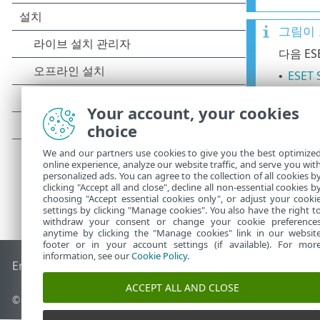
그림이 
다음 E
ESET 
•
Your account, your cookies
choice
We and our partners use cookies to give you the best optimize
online experience, analyze our website traffic, and serve you wit
personalized ads. You can agree to the collection of all cookies b
clicking "Accept all and close", decline all non-essential cookies b
choosing "Accept essential cookies only", or adjust your cooki
settings by clicking "Manage cookies". You also have the right t
withdraw your consent or change your cookie preference
anytime by clicking the "Manage cookies" link in our websit
footer or in your account settings (if available). For mor
information, see our
Cookie Policy
.
End of Life
ESET 지식 베이스
ESET 포럼
ESET Status Portal
국
ACCEPT ALL AND CLOSE
© 1992 - 2026 ESET, spol. s r.o. - All rights reserved.