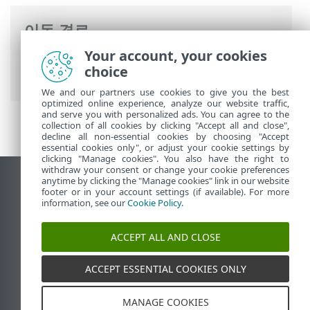
이동 경로
Your account, your cookies
ESET 온라인 도움말
>
ESET Small Business
choice
Security
>
설치
> 설치 후 첫 번째 검사
We and our partners use cookies to give you the best
optimized online experience, analyze our website traffic,
and serve you with personalized ads. You can agree to the
collection of all cookies by clicking "Accept all and close",
decline all non-essential cookies by choosing "Accept
essential cookies only", or adjust your cookie settings by
clicking "Manage cookies". You also have the right to
withdraw your consent or change your cookie preferences
anytime by clicking the "Manage cookies" link in our website
데스크톱 사이트 보기
footer or in your account settings (if available). For more
End of Life
information, see our
Cookie Policy
.
ESET 지식 베이스
ACCEPT ALL AND CLOSE
ESET 포럼
ESET Status Portal
ACCEPT ESSENTIAL COOKIES ONLY
국가별 지원
MANAGE COOKIES