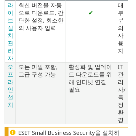
라
최신 버전을 자동
대
이
으로 다운로드, 간
✔
부
브
단한 설정, 최소한
분
설
의 사용자 입력
의
치
사
관
용
리
자
자
오
모든 파일 포함,
활성화 및 업데이
IT
프
고급 구성 가능
트 다운로드를 위
관
라
해 인터넷 연결
리
인
필요
자/
설
특
치
정
환
경
ESET Small Business Security을 설치하