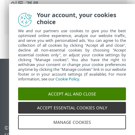
이동 경로
Your account, your cookies
ESET 온라인 도움말
>
ESET Small Business
choice
Security
>
설치
We and our partners use cookies to give you the best
optimized online experience, analyze our website traffic,
and serve you with personalized ads. You can agree to the
collection of all cookies by clicking "Accept all and close",
decline all non-essential cookies by choosing "Accept
essential cookies only", or adjust your cookie settings by
clicking "Manage cookies". You also have the right to
withdraw your consent or change your cookie preferences
anytime by clicking the "Manage cookies" link in our website
데스크톱 사이트 보기
footer or in your account settings (if available). For more
End of Life
information, see our
Cookie Policy
.
ESET 지식 베이스
ACCEPT ALL AND CLOSE
ESET 포럼
ESET Status Portal
ACCEPT ESSENTIAL COOKIES ONLY
국가별 지원
MANAGE COOKIES
© 1992 - 2026 ESET, spol. s
쿠키 관리
r.o. - All rights reserved.
쿠키 정책