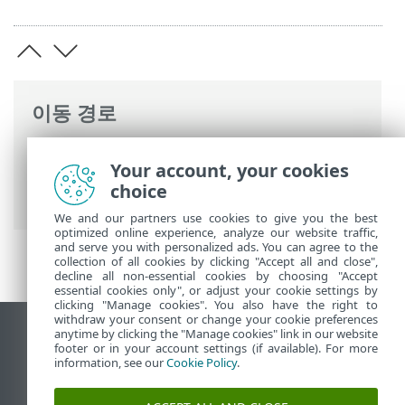
이동 경로
ESET 온라인 도움말
>
ESET Small Business
Your account, your cookies
Security
>
설치
> 대화 상자 창 - 설치 > 제
choice
품 활성화 > 등록
We and our partners use cookies to give you the best
optimized online experience, analyze our website traffic,
and serve you with personalized ads. You can agree to the
collection of all cookies by clicking "Accept all and close",
decline all non-essential cookies by choosing "Accept
essential cookies only", or adjust your cookie settings by
clicking "Manage cookies". You also have the right to
withdraw your consent or change your cookie preferences
anytime by clicking the "Manage cookies" link in our website
데스크톱 사이트 보기
footer or in your account settings (if available). For more
End of Life
information, see our
Cookie Policy
.
ESET 지식 베이스