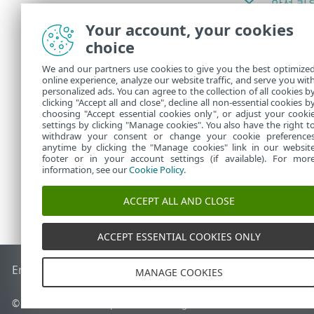
악성 라
손상되었
Your account, your cookies
choice
네트워크
다. 라
We and our partners use cookies to give you the best optimize
online experience, analyze our website traffic, and serve you wit
홈 네트
personalized ads. You can agree to the collection of all cookies b
clicking "Accept all and close", decline all non-essential cookies b
choosing "Accept essential cookies only", or adjust your cooki
settings by clicking "Manage cookies". You also have the right t
withdraw your consent or change your cookie preference
anytime by clicking the "Manage cookies" link in our websit
footer or in your account settings (if available). For mor
information, see our
Cookie Policy
.
ACCEPT ALL AND CLOSE
ACCEPT ESSENTIAL COOKIES ONLY
End of Life
ESET 지식 베이스
ESET 포럼
ESET Status Portal
국
MANAGE COOKIES
© 1992 - 2026 ESET, spol. s r.o. - All rights reserved.