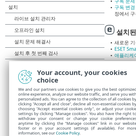
구독 문제
•
구독 변경
•
정에서 구
설치된
새로운 기
•
ESET Sma
•
애플리케이
•
도움말 
Your account, your cookies
choice
기술 지원
We and our partners use cookies to give you the best optimize
online experience, analyze our website traffic, and serve you wit
지식베이
personalized ads. You can agree to the collection of all cookies b
한 문제를 해결
clicking "Accept all and close", decline all non-essential cookies b
choosing "Accept essential cookies only", or adjust your cooki
settings by clicking "Manage cookies". You also have the right t
withdraw your consent or change your cookie preference
anytime by clicking the "Manage cookies" link in our websit
footer or in your account settings (if available). For mor
information, see our
Cookie Policy
.