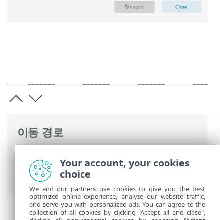
이동 경로
ESET 온라인 도움말
>
ESET Small Business
Your account, your cookies
Security
>
ESET Small Business Security
choice
운용
>
설정
> 설정 가져오기 및 내보내기
We and our partners use cookies to give you the best
optimized online experience, analyze our website traffic,
and serve you with personalized ads. You can agree to the
collection of all cookies by clicking "Accept all and close",