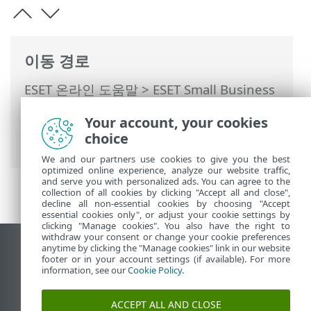
이동 경로
ESET 온라인 도움말
>
ESET Small Business
Security
>
ESET Small Business Security
Your account, your cookies
운용
>
고급 설정
>
알림
>
바탕 화면 알림
>
choice
바탕 화면 알림 목록
We and our partners use cookies to give you the best
optimized online experience, analyze our website traffic,
and serve you with personalized ads. You can agree to the
collection of all cookies by clicking "Accept all and close",
decline all non-essential cookies by choosing "Accept
essential cookies only", or adjust your cookie settings by
clicking "Manage cookies". You also have the right to
withdraw your consent or change your cookie preferences
anytime by clicking the "Manage cookies" link in our website
데스크톱 사이트 보기
footer or in your account settings (if available). For more
End of Life
information, see our
Cookie Policy
.
ESET 지식 베이스
ACCEPT ALL AND CLOSE
ESET 포럼