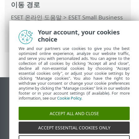
이동 경로
ESET 온라인 도움말
>
ESET Small Business
Security
>
ESET Small Business Security
Your account, your cookies
운용
>
고급 설정
>
보호
>
SSL/TLS
> 애플리
choice
케이션 검사 규칙
We and our partners use cookies to give you the best
optimized online experience, analyze our website traffic,
and serve you with personalized ads. You can agree to the
collection of all cookies by clicking "Accept all and close",
decline all non-essential cookies by choosing "Accept
essential cookies only", or adjust your cookie settings by
clicking "Manage cookies". You also have the right to
withdraw your consent or change your cookie preferences
anytime by clicking the "Manage cookies" link in our website
데스크톱 사이트 보기
footer or in your account settings (if available). For more
End of Life
information, see our
Cookie Policy
.
ESET 지식 베이스
ACCEPT ALL AND CLOSE
ESET 포럼
ESET Status Portal
ACCEPT ESSENTIAL COOKIES ONLY
국가별 지원