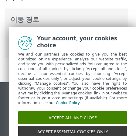
이동 경로
ESET 온라인 도움말
>
ESET Small Business
Your account, your cookies
Security
>
ESET Small Business Security
choice
운용
>
고급 설정
>
보호
> SSL/TLS
We and our partners use cookies to give you the best
optimized online experience, analyze our website traffic,
and serve you with personalized ads. You can agree to the
collection of all cookies by clicking "Accept all and close",
decline all non-essential cookies by choosing "Accept
essential cookies only", or adjust your cookie settings by
clicking "Manage cookies". You also have the right to
withdraw your consent or change your cookie preferences
anytime by clicking the "Manage cookies" link in our website
데스크톱 사이트 보기
footer or in your account settings (if available). For more
End of Life
information, see our
Cookie Policy
.
ESET 지식 베이스
ACCEPT ALL AND CLOSE
ESET 포럼
ESET Status Portal
ACCEPT ESSENTIAL COOKIES ONLY
국가별 지원