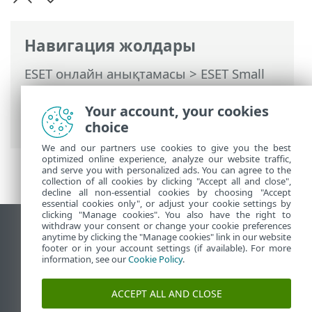
Навигация жолдары
ESET онлайн анықтамасы
>
ESET Small
Business Security
>
Орнату
> Диалог
терезелері - Орнату > Белсендіру >
Your account, your cookies
Белсендіру сәтті аяқталды
choice
We and our partners use cookies to give you the best
optimized online experience, analyze our website traffic,
and serve you with personalized ads. You can agree to the
collection of all cookies by clicking "Accept all and close",
decline all non-essential cookies by choosing "Accept
essential cookies only", or adjust your cookie settings by
clicking "Manage cookies". You also have the right to
withdraw your consent or change your cookie preferences
Жұмыс үстеліндегі сайтты қарау
anytime by clicking the "Manage cookies" link in our website
footer or in your account settings (if available). For more
End of Life
information, see our
Cookie Policy
.
ESET білім қоры
ESET форумы
ACCEPT ALL AND CLOSE
ESET Status Portal