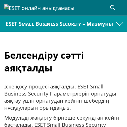
ESET Small Business Security – Мазмұны
Белсендіру сәтті
аяқталды
Іске қосу процесі аяқталды. ESET Small
Business Security Параметрлерін орнатуды
аяқтау үшін орнатудан кейінгі шебердің
нұсқауларын орындаңыз.
Модульді жаңарту бірнеше секундтан кейін
басталады. ESET Small Business Security