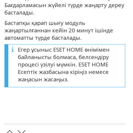
Бағдарламасын жүйелі түрде жаңарту дереу
басталады.
Бастапқы қарап шығу модуль
жаңартылғаннан кейін 20 минут ішінде
автоматты түрде басталады.
Егер ұсыныс ESET HOME өнімімен
байланысты болмаса, белсендіру
процесі үзілуі мүмкін. ESET HOME
Есептік жазбасына кіріңіз немесе
жаңасын жасаңыз.