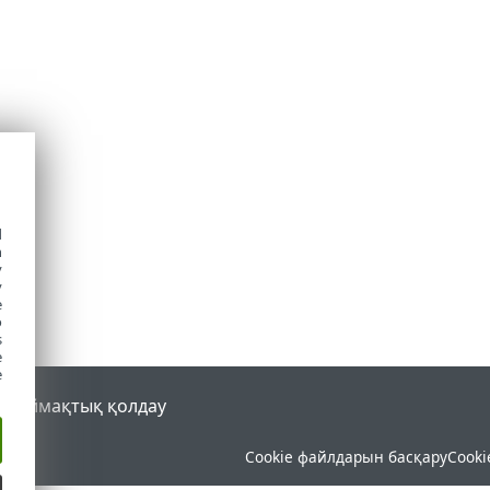
d
h
y
y
e
o
s
e
e
al
Аймақтық қолдау
Cookie файлдарын басқару
Cooki