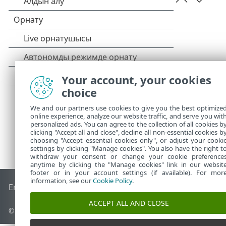
Your account, your cookies
choice
We and our partners use cookies to give you the best optimize
online experience, analyze our website traffic, and serve you wit
personalized ads. You can agree to the collection of all cookies b
clicking "Accept all and close", decline all non-essential cookies b
choosing "Accept essential cookies only", or adjust your cooki
settings by clicking "Manage cookies". You also have the right t
withdraw your consent or change your cookie preference
anytime by clicking the "Manage cookies" link in our websit
footer or in your account settings (if available). For mor
information, see our
Cookie Policy
.
End of Life
ESET білім қоры
ESET форумы
ESET Status Port
ACCEPT ALL AND CLOSE
© 1992 - 2026 ESET, spol. s r.o. - Барлық құқықтары қорғалған.