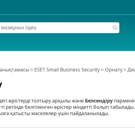
 анықтамасы
>
ESET Small Business Security
>
Орнату
> Диа
у
ндегі өрістерді толтыру арқылы және
Белсендіру
пәрменін
тті ретінде белгіленген өрістер міндетті болып табылады.
ға қатысты мәселелер үшін пайдаланылады.