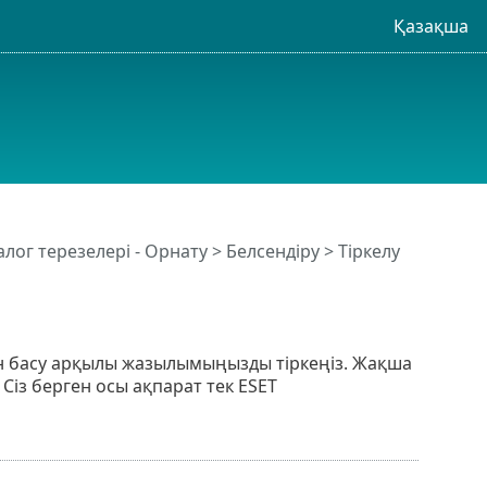
Қазақша
лог терезелері - Орнату > Белсендіру > Тіркелу
 басу арқылы жазылымыңызды тіркеңіз. Жақша
 Сіз берген осы ақпарат тек ESET