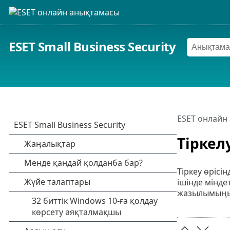
ESET Small Business Security
ESET онлайн
Тіркел
Тіркеу өрісі
ішінде мінде
жазылымыңыз